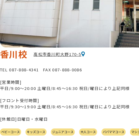
香川校
高松市香川町大野170-5
TEL
087-888-4341
FAX 087-888-0086
[営業時間]
平日/9:00～20:00
土曜日/8:45～16:30
祝日/曜日により上記同様
[フロント受付時間]
平日/9:30～19:00
土曜日/8:45～16:30
祝日/曜日により上記同様
[休館日]日曜日・水曜日
ベビーコース
キッズコース
ジュニアコース
大人コース
パパママコース
マシ