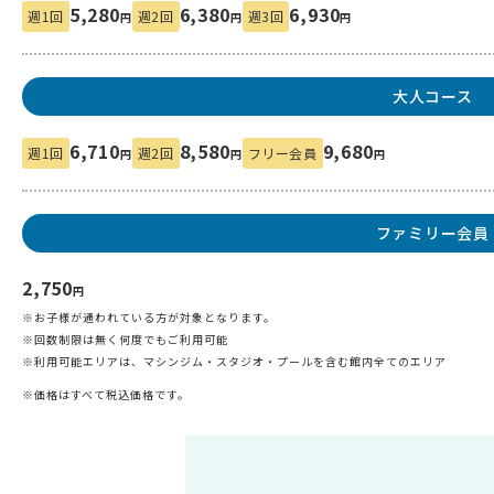
5,280
6,380
6,930
週1回
週2回
週3回
円
円
円
大人コース
6,710
8,580
9,680
週1回
週2回
フリー会員
円
円
円
ファミリー会員
2,750
円
※お子様が通われている方が対象となります。
※回数制限は無く何度でもご利用可能
※利用可能エリアは、マシンジム・スタジオ・プールを含む館内全てのエリア
※価格はすべて税込価格です。