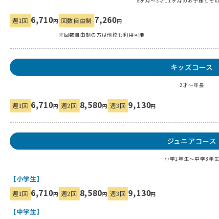
6ヶ月～3才11ヶ月のお子様と
そ
6,710
7,260
週1回
回数自由制
円
円
※回数自由制の方は他校も利用可能
キッズコース
2才〜年長
6,710
8,580
9,130
週1回
週2回
週3回
円
円
円
ジュニアコース
小学1年生〜中学3年
【小学生】
6,710
8,580
9,130
週1回
週2回
週3回
円
円
円
【中学生】