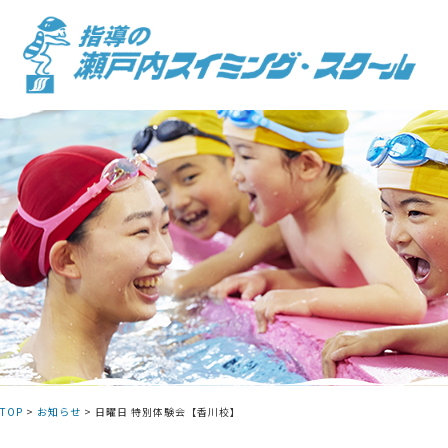
Skip
to
content
TOP
>
お知らせ
>
日曜日 特別体験会【香川校】