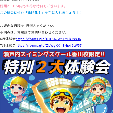
総額21,174円
もお得な特典もございます。
この機会にぜひ
「泳げる！」
を手に入れましょう！！
＾＾＾＾＾＾＾＾＾＾＾＾＾＾＾＾＾＾＾＾＾＾＾＾＾＾＾＾＾＾
お好きな日程を1日選んでください。
不明点は、お電話でお問い合わせください。
6月体験会
https://forms.gle/X3TK6kWKTM8k4ssJ6
7月体験会
https://forms.gle/ZbWgKXm3Niof6tW57