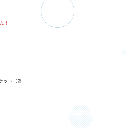
した！
。
チケット（香