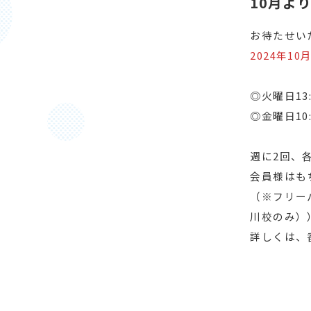
10月よ
お待たせい
2024年
ㅤ
◎火曜日13
◎金曜日10
ㅤ
週に2回、
会員様はも
（※フリー
川校のみ）
詳しくは、