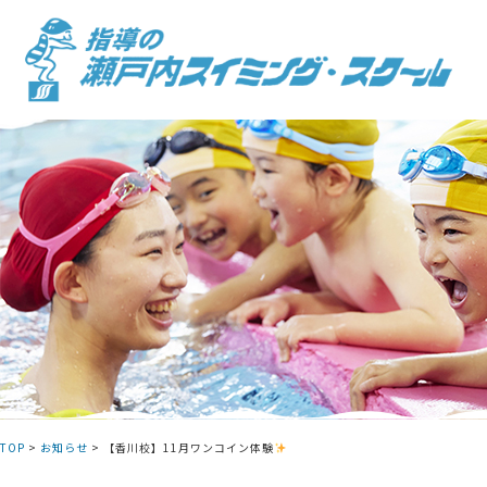
Skip
to
content
TOP
>
お知らせ
>
【香川校】11月ワンコイン体験