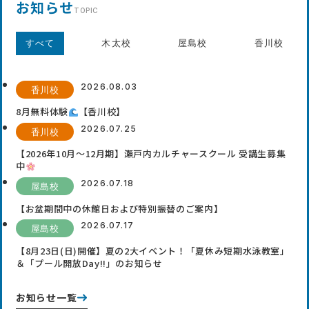
お知らせ
TOPIC
すべて
木太校
屋島校
香川校
2026.08.03
香川校
8月無料体験
【香川校】
2026.07.25
香川校
【2026年10月〜12月期】瀬戸内カルチャースクール 受講生募集
中
2026.07.18
屋島校
【お盆期間中の休館日および特別振替のご案内】
2026.07.17
屋島校
【8月23日(日)開催】夏の2大イベント！「夏休み短期水泳教室」
＆「プール開放Day!!」のお知らせ
お知らせ一覧